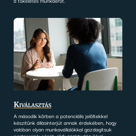
a tökéletes munkaerőt.
Kiválasztás
A második körben a potenciális jelöltekkel
készítünk állásinterjút annak érdekében, hogy
valóban olyan munkavállalókkal gazdagítsuk
partnereink cégét, akik szaktudásukkal,