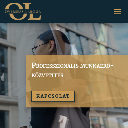
Videólejátszó
Professzionális munkaerő-
közvetítés
KAPCSOLAT