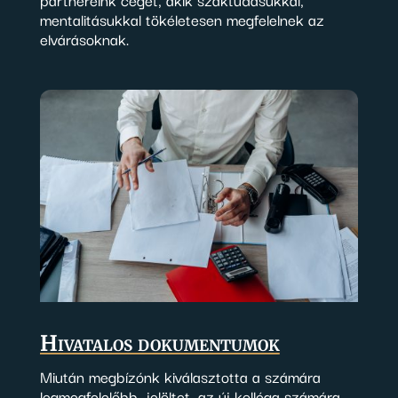
mentalitásukkal tökéletesen megfelelnek az
elvárásoknak.
Hivatalos dokumentumok
Miután megbízónk kiválasztotta a számára
legmegfelelőbb jelöltet, az új kolléga számára