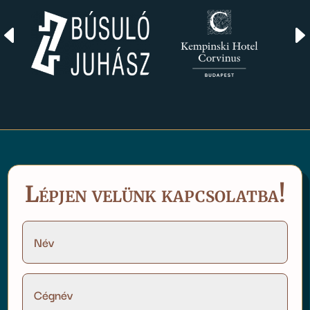
D
Lépjen velünk kapcsolatba!