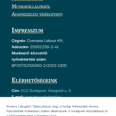
Munkavállalókról
Adatkezelési tájékoztató
Impresszum
Cégnév:
Overseas Labour Kft.
Adószám:
25952258-2-41
Munkaerő-közvetítő
nyilvántartási szám:
BP/0701/031963-2/2022-1300
Elérhetőségeink
Cím:
1132 Budapest, Visegrádi u. 9.
E-mail:
over.labour@olmail.hu
Telefon:
+36 70 949 6000
Kedves Látogató! Tájékoztatjuk, hogy a honlap felhasználói élmény
fokozásának érdekében sütiket alkalmazunk. A honlapunk használatával ön
a tájékoztatásunkat tudomásul veszi