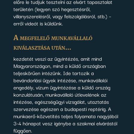
előre le tudjuk tesztelni az elvárt tapasztalat
területén (legyen szó hegesztésről,
villanyszerelésről, vagy felszolgálásról, stb.) –
erről videót is küldünk.
A megfelelő munkavállaló
kiválasztása után…
kezdetét veszi az ügyintézés, amit mind
Magyarországon, mind a küldő országban
teljeskörűen intézünk. Ide tartozik a
bevándorlási ügyek intézése, munkavállalói
engedély, vízum ügyintézése a küldő ország
konzulátusán, munkavállaló útlevelének az
intézése, egészségügyi vizsgálat, utaztatás
szervezése egészen a budapesti reptérig. A
munkaerő-közvetítés teljes folyamata nagyjából
3-4 hónapot vesz igénybe a szakmai elvárástól
függően.