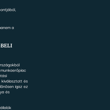
ontjából,
 hanem a
beli
országokból
i munkaerőpiac
tási
 kiválasztott és
ülönösen igaz ez
nya és
állalók