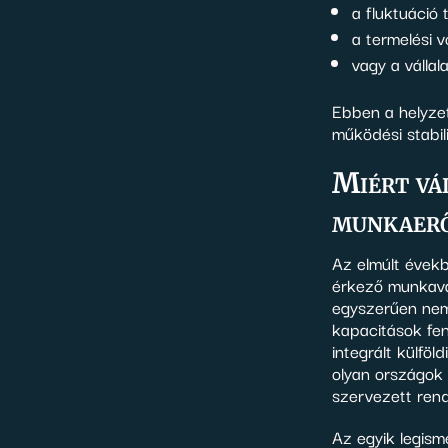
a fluktuáció
a termelési 
vagy a vállal
Ebben a helyz
működési stabil
Miért vá
munkaer
Az elmúlt évek
érkező munkavál
egyszerűen nem 
kapacitások fen
integrált külfö
olyan országok 
szervezett ren
Az egyik legism