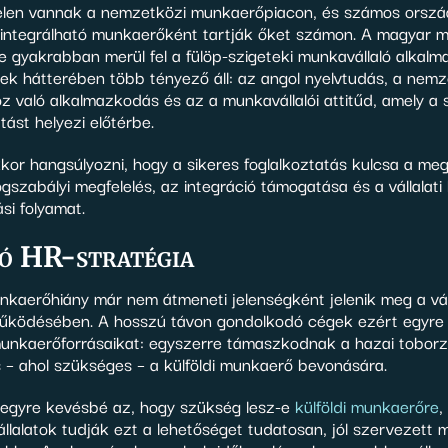
jelen vannak a nemzetközi munkaerőpiacon, és számos orsz
l integrálható munkaerőként tartják őket számon. A magyar 
e gyakrabban merül fel a fülöp-szigeteki munkavállaló alkal
ek hátterében több tényező áll: az angol nyelvtudás, a nemz
 való alkalmazkodás és az a munkavállalói attitűd, amely a 
tást helyezi előtérbe.
or hangsúlyozni, hogy a sikeres foglalkoztatás kulcsa a meg
ogszabályi megfelelés, az integráció támogatása és a vállalat
si folyamat.
ó HR-stratégia
kaerőhiány már nem átmeneti jelenségként jelenik meg a vál
ködésében. A hosszú távon gondolkodó cégek ezért egyre
 munkaerőforrásaikat: egyszerre támaszkodnak a hazai toborz
 – ahol szükséges – a külföldi munkaerő bevonására.
 egyre kevésbé az, hogy szükség lesz-e
külföldi munkaerőre
,
állalatok tudják ezt a lehetőséget tudatosan, jól szervezett