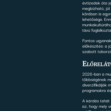
évtizedek óta 
megbízható, jó
körében is egyr
lehetősége. Enn
munkakultúrához
távú foglalkozta
Fontos ugyanakk
előkészítés: a j
szabott toborzá
Előrelát
2026-ban a mun
többségének mű
diverzifikálják
programokra és
A kérdés tehát
az, hogy mely v