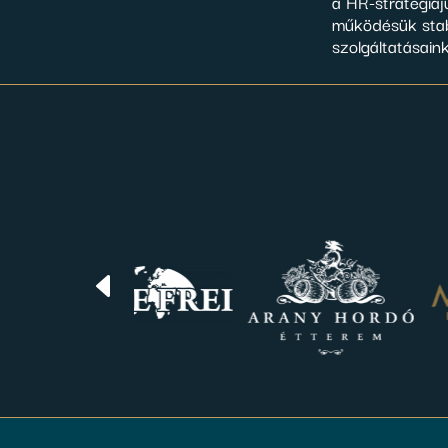
a HR-stratégiáj
működésük stab
szolgáltatásain
D