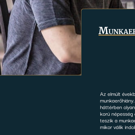
Munkaerő
Az elmúlt évek
munkaerőhiány. 
háttérben olyan
korú népesség c
teszik a munkae
mikor válik ind