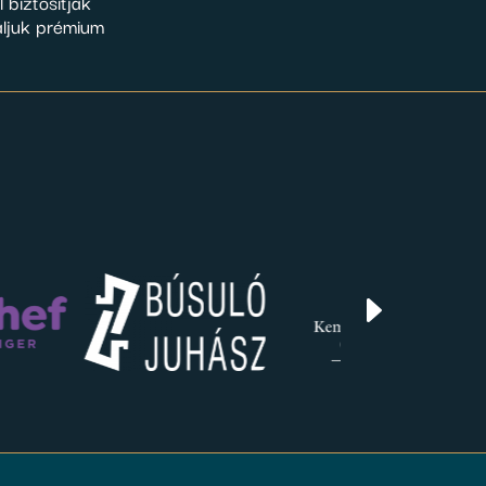
 biztosítják
áljuk prémium
E