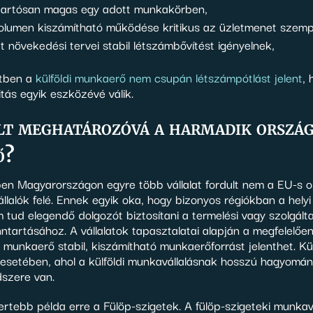
 tartósan magas egy adott munkakörben,
volumen kiszámítható működése kritikus az üzletmenet szemp
at növekedési tervei stabil létszámbővítést igényelnek,
etben a
külföldi munkaerő nem csupán létszámpótlást jelent
,
itás egyik eszközévé válik.
lt meghatározóvá a harmadik ország
ő?
ben Magyarországon egyre több vállalat fordult nem a EU-s 
lalók felé. Ennek egyik oka, hogy bizonyos régiókban a hely
tud elegendő dolgozót biztosítani a termelési vagy szolgálta
ntartásához. A vállalatok tapasztalatai alapján a megfelelően
ldi munkaerő stabil, kiszámítható munkaerőforrást jelenthet. K
esetében, ahol a külföldi munkavállalásnak hosszú hagyomá
dszere van.
ertebb példa erre a Fülöp-szigetek. A fülöp-szigeteki munkav