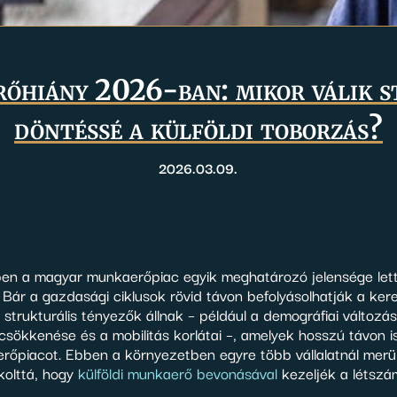
hiány 2026-ban: mikor válik s
döntéssé a külföldi toborzás?
2026.03.09.
ben a magyar munkaerőpiac egyik meghatározó jelensége lett
Bár a gazdasági ciklusok rövid távon befolyásolhatják a kere
 strukturális tényezők állnak – például a demográfiai változás
sökkenése és a mobilitás korlátai –, amelyek hosszú távon i
rőpiacot. Ebben a környezetben egyre több vállalatnál merül
okolttá, hogy
külföldi munkaerő bevonásával
kezeljék a létszá