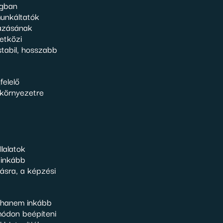
ágban
munkáltatók
mazásának
etközi
stabil, hosszabb
felelő
i környezetre
lalatok
 inkább
ásra, a képzési
 hanem inkább
 módon beépíteni