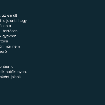
 az elmúlt
is jelenti, hogy
ösen a
 – tartósan
ok gyakran
rzási
tán már nem
aerő
zonban a
dik hatékonyan,
ként jelenik