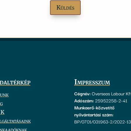
daltérkép
Impresszum
Cégnév:
Overseas Labour Kft
unk
Adószám:
25952258-2-41
g
Munkaerő-közvetítő
IK
nyilvántartási szám:
lgáltatásaink
BP/0701/031963-2/2022-1
nkaadóknak