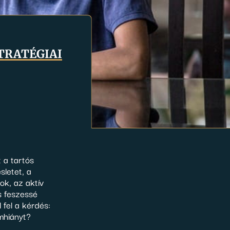
tratégiai
 a tartós
sletet, a
ok, az aktív
s feszessé
 fel a kérdés:
mhiányt?