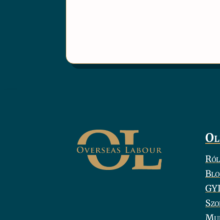
Ol
Ról
Blo
GY
Szo
Mu