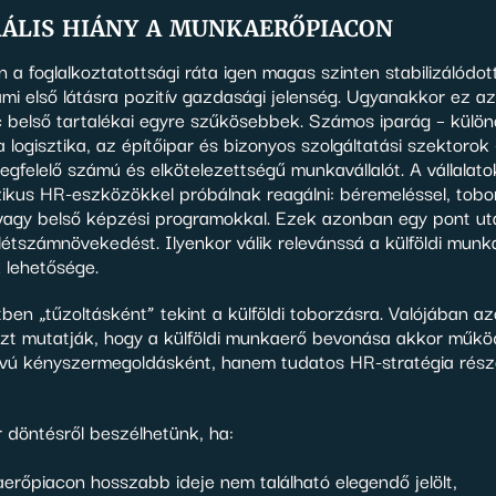
ális hiány a munkaerőpiacon
a foglalkoztatottsági ráta igen magas szinten stabilizálódott
mi első látásra pozitív gazdasági jelenség. Ugyanakkor ez azt 
 belső tartalékai egyre szűkösebbek. Számos iparág – külön
a logisztika, az építőipar és bizonyos szolgáltatási szektorok
egfelelő számú és elkötelezettségű munkavállalót. A vállalat
zikus HR-eszközökkel próbálnak reagálni: béremeléssel, tobo
agy belső képzési programokkal. Ezek azonban egy pont u
étszámnövekedést. Ilyenkor válik relevánssá a külföldi munk
 lehetősége.
en „tűzoltásként” tekint a külföldi toborzásra. Valójában a
azt mutatják, hogy a külföldi munkaerő bevonása akkor műkö
ávú kényszermegoldásként, hanem tudatos HR-stratégia része
r döntésről beszélhetünk, ha:
aerőpiacon hosszabb ideje nem található elegendő jelölt,