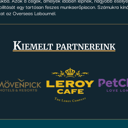
ukba. Azok a cégek, amelyek időben lépnek, nagyobb eséllyel
ilitását egy tartósan feszes munkaerőpiacon. Számukra kín
kat az Overseas Labournél.
Kiemelt partnereink