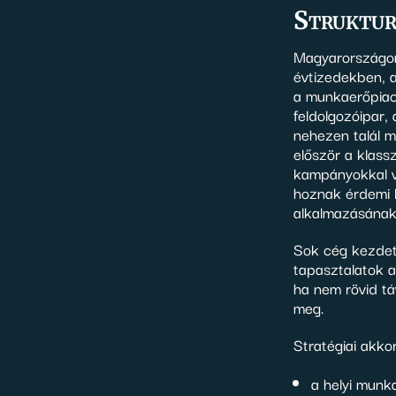
Struktur
Magyarországon 
évtizedekben, a
a munkaerőpiac
feldolgozóipar, 
nehezen talál m
először a klass
kampányokkal v
hoznak érdemi l
alkalmazásának
Sok cég kezdetb
tapasztalatok 
ha nem rövid t
meg.
Stratégiai akko
a helyi munk