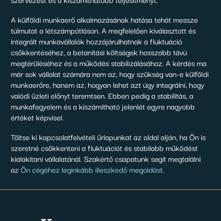
A külföldi munkaerő alkalmazásának hatása tehát messze
túlmutat a létszámpótláson. A megfelelően kiválasztott és
integrált munkavállalók hozzájárulhatnak a fluktuáció
csökkentéséhez, a betanítási költségek hosszabb távú
megtérüléséhez és a működés stabilizálásához. A kérdés ma
már sok vállalat számára nem az, hogy szükség van-e külföldi
munkaerőre, hanem az, hogyan lehet azt úgy integrálni, hogy
valódi üzleti előnyt teremtsen. Ebben pedig a stabilitás, a
munkafegyelem és a kiszámítható jelenlét egyre nagyobb
értéket képvisel.
Töltse ki kapcsolatfelvételi űrlapunkat az oldal alján, ha Ön is
szeretné csökkenteni a fluktuációt és stabilabb működést
kialakítani vállalatánál. Szakértő csapatunk segít megtalálni
az
Ön cégéhez leginkább illeszkedő megoldást
.