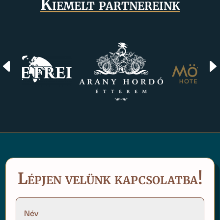
Kiemelt partnereink
D
Lépjen velünk kapcsolatba!