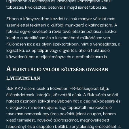
ugyanabba a költséges és időigényes körforgásba kerül:
toborzás, kiválasztás, betanítás, majd ismét toborzás.
Ebben a környezetben kezdett el sok magyar vállalat más
szemlélettel tekinteni a külföldi munkaerő alkalmazására. A
fókusz egyre kevésbé a rövid távú létszámpótláson, sokkal
inkább a stabilitáson és a kiszámítható működésen van.
Különösen igaz ez olyan szektorokban, mint a vendéglátás, a
logisztika, az építőipar vagy a gyártás, ahol a fluktuáció
közvetlenül hat a teljesítményre és a profitabilitásra is.
A fluktuáció valódi költsége gyakran
láthatatlan
Sok KKV elsőre csak a közvetlen HR-költségeket látja:
álláshirdetések, interjúk, közvetítői díjak. A fluktuáció valódi
hatása azonban sokkal mélyebben hat a cég működésére és
a dolgozók mindennapjaira. Egy tapasztalt munkavállaló
távozása nemcsak egy üres pozíciót jelent csupán, hanem
kieső termelést, növekvő túlóraszámot, megnövekedett
hibaarányt és a csapaton belüli bizonytalanság erősödését is.