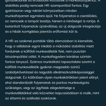
stabilitás pedig nemcsak HR-szempontból fontos. Egy
gyártósoron vagy raktári környezetben minden
munkafolyamat egymásra épül. Ha folyamatos a cserélődés,
az nemcsak a tempót lassítja, hanem a minőséget is rontja. A
betanított folyamatok újraindítása, az új dolgozók integrációja
és a hibák korrigálása jelentős erőforrást köt le.
A HR-es szakmai portálók több elemzésben is kiemelték,
hogy a vállalatok egyre inkább a működési stabilitás miatt
fordulnak a külföldi munkavállalók felé, nem pusztán
létszámpótlási céllal. A munkafegyelem kérdése szintén
fontos tényező. Számos munkáltató tapasztalata szerint a
külföldi munkavállalók gyakran magasabb szintű
szabálykövetéssel és nagyobb alkalmazkodóképességgel
dolgoznak. Ez különösen olyan munkakörökben jelent előnyt,
ahol standardizált folyamatok és pontos munkavégzés
szükséges, vagy az ügyfelek elégedettsége a
munkavállalókkal való közvetlen kapcsolódáson is múlik, mint
az éttermi és szállodai szektorok.