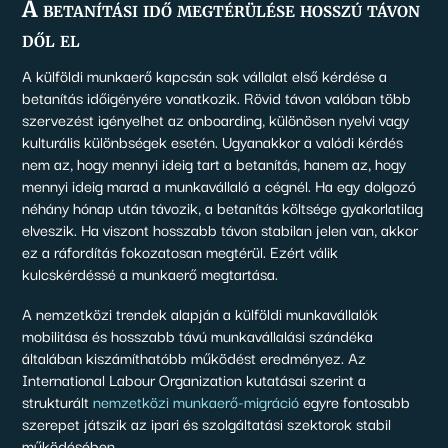
A betanítási idő megtérülése hosszú távon
dől el
A külföldi munkaerő kapcsán sok vállalat első kérdése a
betanítás időigényére vonatkozik. Rövid távon valóban több
szervezést igényelhet az onboarding, különösen nyelvi vagy
kulturális különbségek esetén. Ugyanakkor a valódi kérdés
nem az, hogy mennyi ideig tart a betanítás, hanem az, hogy
mennyi ideig marad a munkavállaló a cégnél. Ha egy dolgozó
néhány hónap után távozik, a betanítás költsége gyakorlatilag
elveszik. Ha viszont hosszabb távon stabilan jelen van, akkor
ez a ráfordítás fokozatosan megtérül. Ezért válik
kulcskérdéssé a munkaerő megtartása.
A nemzetközi trendek alapján a külföldi munkavállalók
mobilitása és hosszabb távú munkavállalási szándéka
általában kiszámíthatóbb működést eredményez. Az
International Labour Organization kutatásai szerint a
strukturált
nemzetközi munkaerő-migráció
egyre fontosabb
szerepet játszik az ipari és szolgáltatási szektorok stabil
működésében.