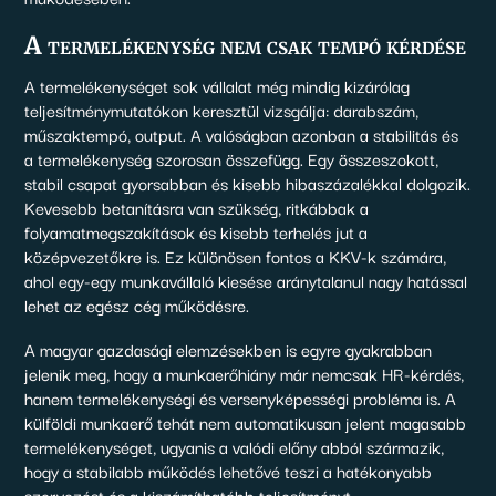
A termelékenység nem csak tempó kérdése
A termelékenységet sok vállalat még mindig kizárólag
teljesítménymutatókon keresztül vizsgálja: darabszám,
műszaktempó, output. A valóságban azonban a stabilitás és
a termelékenység szorosan összefügg. Egy összeszokott,
stabil csapat gyorsabban és kisebb hibaszázalékkal dolgozik.
Kevesebb betanításra van szükség, ritkábbak a
folyamatmegszakítások és kisebb terhelés jut a
középvezetőkre is. Ez különösen fontos a KKV-k számára,
ahol egy-egy munkavállaló kiesése aránytalanul nagy hatással
lehet az egész cég működésre.
A magyar gazdasági elemzésekben is egyre gyakrabban
jelenik meg, hogy a munkaerőhiány már nemcsak HR-kérdés,
hanem termelékenységi és versenyképességi probléma is. A
külföldi munkaerő tehát nem automatikusan jelent magasabb
termelékenységet, ugyanis a valódi előny abból származik,
hogy a stabilabb működés lehetővé teszi a hatékonyabb
szervezést és a kiszámíthatóbb teljesítményt.