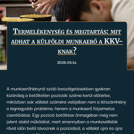
Termelékenység és megtartás: mit
adhat a külföldi munkaerő a KKV-
knak?
2026.05.14.
A munkaerőhiányról szóló beszélgetésekben gyakran
kizárólag a betöltetlen pozíciók száma kerül előtérbe,
miközben sok vállalat számára valójában nem a létszámhiány
a legnagyobb probléma, hanem a munkaerő folyamatos
cserélődése. Egy pozíció betöltése önmagában még nem
jelent stabil működést, mert amennyiben a munkavállalók
rövid időn belül távoznak a pozícióból, a vállalat újra és újra