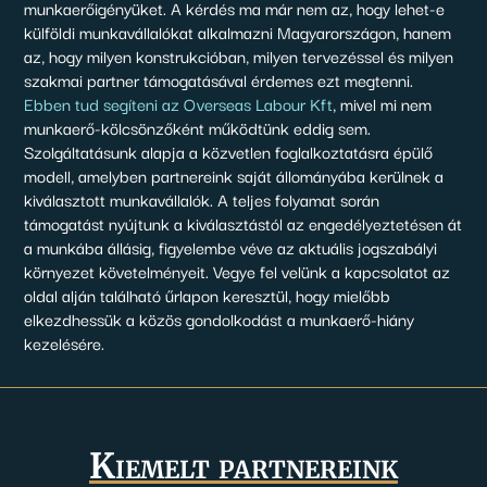
munkaerőigényüket. A kérdés ma már nem az, hogy lehet-e
külföldi munkavállalókat alkalmazni Magyarországon, hanem
az, hogy milyen konstrukcióban, milyen tervezéssel és milyen
szakmai partner támogatásával érdemes ezt megtenni.
Ebben tud segíteni az Overseas Labour Kft
, mivel mi nem
munkaerő-kölcsönzőként működtünk eddig sem.
Szolgáltatásunk alapja a közvetlen foglalkoztatásra épülő
modell, amelyben partnereink saját állományába kerülnek a
kiválasztott munkavállalók. A teljes folyamat során
támogatást nyújtunk a kiválasztástól az engedélyeztetésen át
a munkába állásig, figyelembe véve az aktuális jogszabályi
környezet követelményeit. Vegye fel velünk a kapcsolatot az
oldal alján található űrlapon keresztül, hogy mielőbb
elkezdhessük a közös gondolkodást a munkaerő-hiány
kezelésére.
Kiemelt partnereink