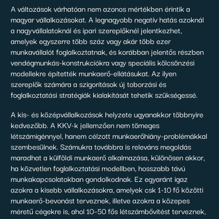
A változások várhatóan nem azonos mértékben érintik a
magyar vállalkozásokat. A legnagyobb negatív hatás azoknál
a nagyvállalatoknál és ipari szereplőknél jelentkezhet,
amelyek egyszerre több száz vagy akár több ezer
munkavállalót foglalkoztatnak, és korábban jelentős részben
vendégmunkás-konstrukciókra vagy speciális kölcsönzési
modellekre építették munkaerő-ellátásukat. Az ilyen
szereplők számára a szigorítások új toborzási és
foglalkoztatási stratégiák kialakítását tehetik szükségessé.
A kis- és középvállalkozások helyzete ugyanakkor többnyire
kedvezőbb. A KKV-k jellemzően nem tömeges
létszámigénnyel, hanem célzott munkaerőhiány-problémákkal
szembesülnek. Számukra továbbra is releváns megoldás
maradhat a külföldi munkaerő alkalmazása, különösen akkor,
ha közvetlen foglalkoztatási modellben, hosszabb távú
munkakapcsolatokban gondolkodnak. Ez egyaránt igaz
azokra a kisebb vállalkozásokra, amelyek csk 1-10 fő közötti
munkaerő-bevonást terveznek, illetve azokra a közepes
méretű cégekre is, ahol 10–50 fős létszámbővítést terveznek,