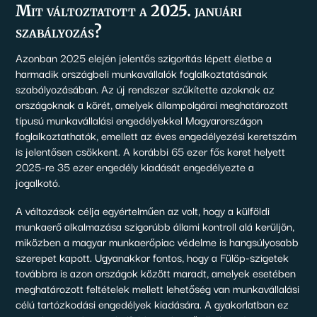
Mit változtatott a 2025. januári
szabályozás?
Azonban 2025 elején jelentős szigorítás lépett életbe a
harmadik országbeli munkavállalók foglalkoztatásának
szabályozásában. Az új rendszer szűkítette azoknak az
országoknak a körét, amelyek állampolgárai meghatározott
típusú munkavállalási engedélyekkel Magyarországon
foglalkoztathatók, emellett az éves engedélyezési keretszám
is jelentősen csökkent. A korábbi 65 ezer fős keret helyett
2025-re 35 ezer engedély kiadását engedélyezte a
jogalkotó.
A változások célja egyértelműen az volt, hogy a külföldi
munkaerő alkalmazása szigorúbb állami kontroll alá kerüljön,
miközben a magyar munkaerőpiac védelme is hangsúlyosabb
szerepet kapott. Ugyanakkor fontos, hogy a Fülöp-szigetek
továbbra is azon országok között maradt, amelyek esetében
meghatározott feltételek mellett lehetőség van munkavállalási
célú tartózkodási engedélyek kiadására. A gyakorlatban ez