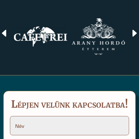
D
Lépjen velünk kapcsolatba!