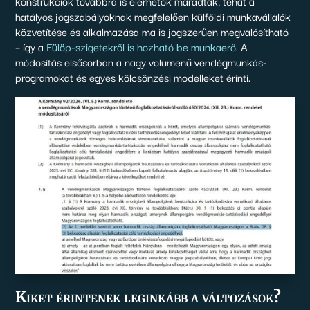
konstrukciók továbbra is elérhetők maradtak, tehát a
hatályos jogszabályoknak megfelelően külföldi munkavállalók
közvetítése és alkalmazása ma is jogszerűen megvalósítható
– így a
Fülöp-szigetekről is hozható be munkaerő
. A
módosítás elsősorban a nagy volumenű vendégmunkás-
programokat és egyes kölcsönzési modelleket érinti.
Kiket érintenek leginkább a változások?