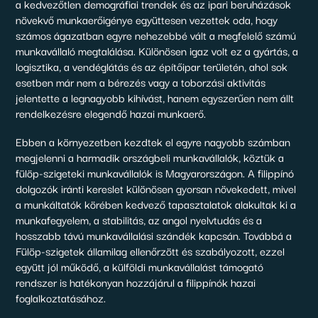
a kedvezőtlen demográfiai trendek és az ipari beruházások
növekvő munkaerőigénye együttesen vezettek oda, hogy
számos ágazatban egyre nehezebbé vált a megfelelő számú
munkavállaló megtalálása. Különösen igaz volt ez a gyártás, a
logisztika, a vendéglátás és az építőipar területén, ahol sok
esetben már nem a bérezés vagy a toborzási aktivitás
jelentette a legnagyobb kihívást, hanem egyszerűen nem állt
rendelkezésre elegendő hazai munkaerő.
Ebben a környezetben kezdtek el egyre nagyobb számban
megjelenni a harmadik országbeli munkavállalók, köztük a
fülöp-szigeteki munkavállalók is Magyarországon. A filippínó
dolgozók iránti kereslet különösen gyorsan növekedett, mivel
a munkáltatók körében kedvező tapasztalatok alakultak ki a
munkafegyelem, a stabilitás, az angol nyelvtudás és a
hosszabb távú munkavállalási szándék kapcsán. Továbbá a
Fülöp-szigetek államilag ellenőrzött és szabályozott, ezzel
együtt jól működő, a külföldi munkavállalást támogató
rendszer is hatékonyan hozzájárul a filippínók hazai
foglalkoztatásához.