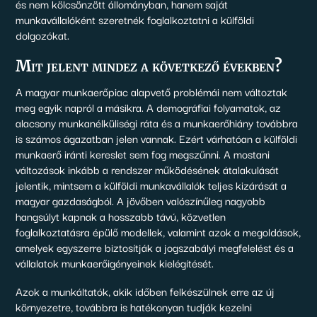
és nem kölcsönzött állományban, hanem saját
munkavállalóként szeretnék foglalkoztatni a külföldi
dolgozókat.
Mit jelent mindez a következő években?
A magyar munkaerőpiac alapvető problémái nem változtak
meg egyik napról a másikra. A demográfiai folyamatok, az
alacsony munkanélküliségi ráta és a munkaerőhiány továbbra
is számos ágazatban jelen vannak. Ezért várhatóan a külföldi
munkaerő iránti kereslet sem fog megszűnni. A mostani
változások inkább a rendszer működésének átalakulását
jelentik, mintsem a külföldi munkavállalók teljes kizárását a
magyar gazdaságból. A jövőben valószínűleg nagyobb
hangsúlyt kapnak a hosszabb távú, közvetlen
foglalkoztatásra épülő modellek, valamint azok a megoldások,
amelyek egyszerre biztosítják a jogszabályi megfelelést és a
vállalatok munkaerőigényeinek kielégítését.
Azok a munkáltatók, akik időben felkészülnek erre az új
környezetre, továbbra is hatékonyan tudják kezelni