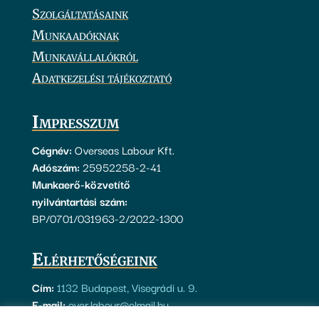
Szolgáltatásaink
Munkaadóknak
Munkavállalókról
Adatkezelési tájékoztató
Impresszum
Cégnév:
Overseas Labour Kft.
Adószám:
25952258-2-41
Munkaerő-közvetítő
nyilvántartási szám:
BP/0701/031963-2/2022-1300
Elérhetőségeink
Cím:
1132 Budapest, Visegrádi u. 9.
E-mail:
over.labour@olmail.hu