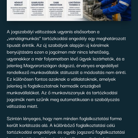
A jogszabályi változások ugyanis elsősorban a
„vendégmunkás” tartózkodási engedély egy meghatározott
típusát érintik. Az új szabályok alapján új kérelmek
benyújtására ezen a jogcímen már nincs lehetőség,
ugyanakkor a már folyamatban lévő ügyek lezárhatók, és a
jelenleg Magyarországon dolgozó, érvényes engedéllyel
rendelkező munkavállalók státuszát a módosítás nem érinti.
Ez különösen fontos azoknak a vállalatoknak, amelyek
jelenleg is foglalkoztatnak harmadik országbeli
munkavállalókat. Az ő munkaviszonyuk és tartózkodási
jogcímük nem szűnik meg automatikusan a szabályozás
változása miatt.
Szintén lényeges, hogy nem minden foglalkoztatási forma
került korlátozás alá. A különböző foglalkoztatási célú
tartózkodási engedélyek és egyéb jogszerű foglalkoztatási