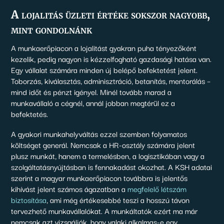
A lojalitás üzleti értéke sokszor nagyobb,
mint gondolnánk
A munkaerőpiacon a lojalitást gyakran puha tényezőként
kezelik, pedig nagyon is kézzelfogható gazdasági hatása van.
Egy vállalat számára minden új belépő befektetést jelent.
Toborzás, kiválasztás, adminisztráció, betanítás, mentorálás –
mind időt és pénzt igényel. Minél tovább marad a
munkavállaló a cégnél, annál jobban megtérül ez a
befektetés.
A gyakori munkahelyváltás ezzel szemben folyamatos
költséget generál. Nemcsak a HR-osztály számára jelent
plusz munkát, hanem a termelésben, a logisztikában vagy a
szolgáltatásnyújtásban is fennakadást okozhat. A KSH adatai
szerint a magyar munkaerőpiacon továbbra is jelentős
kihívást jelent számos ágazatban a
megfelelő létszám
biztosítása
, ami még értékesebbé teszi a hosszú távon
tervezhető munkavállalókat. A munkáltatók ezért ma már
nemcsak azt vizsgálják, hogy valaki alkalmas-e egy