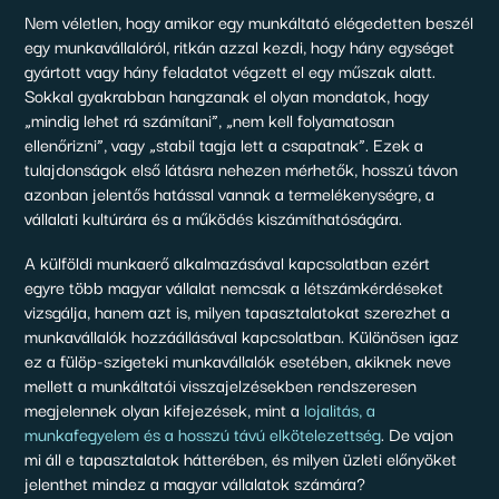
Nem véletlen, hogy amikor egy munkáltató elégedetten beszél
egy munkavállalóról, ritkán azzal kezdi, hogy hány egységet
gyártott vagy hány feladatot végzett el egy műszak alatt.
Sokkal gyakrabban hangzanak el olyan mondatok, hogy
„mindig lehet rá számítani”, „nem kell folyamatosan
ellenőrizni”, vagy „stabil tagja lett a csapatnak”. Ezek a
tulajdonságok első látásra nehezen mérhetők, hosszú távon
azonban jelentős hatással vannak a termelékenységre, a
vállalati kultúrára és a működés kiszámíthatóságára.
A külföldi munkaerő alkalmazásával kapcsolatban ezért
egyre több magyar vállalat nemcsak a létszámkérdéseket
vizsgálja, hanem azt is, milyen tapasztalatokat szerezhet a
munkavállalók hozzáállásával kapcsolatban. Különösen igaz
ez a fülöp-szigeteki munkavállalók esetében, akiknek neve
mellett a munkáltatói visszajelzésekben rendszeresen
megjelennek olyan kifejezések, mint a
lojalitás, a
munkafegyelem és a hosszú távú elkötelezettség
. De vajon
mi áll e tapasztalatok hátterében, és milyen üzleti előnyöket
jelenthet mindez a magyar vállalatok számára?