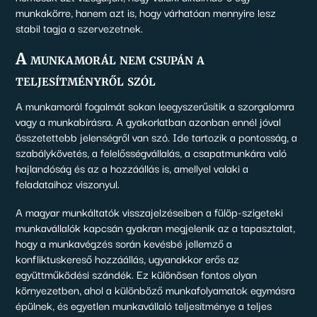
munkakörre, hanem azt is, hogy várhatóan mennyire lesz
stabil tagja a szervezetnek.
A munkamorál nem csupán a
teljesítményről szól
A munkamorál fogalmát sokan leegyszerűsítik a szorgalomra
vagy a munkabírásra. A gyakorlatban azonban ennél jóval
összetettebb jelenségről van szó. Ide tartozik a pontosság, a
szabálykövetés, a felelősségvállalás, a csapatmunkára való
hajlandóság és az a hozzáállás is, amellyel valaki a
feladataihoz viszonyul.
A magyar munkáltatók visszajelzéseiben a fülöp-szigeteki
munkavállalók kapcsán gyakran megjelenik az a tapasztalat,
hogy a munkavégzés során kevésbé jellemző a
konfliktuskereső hozzáállás, ugyanakkor erős az
együttműködési szándék. Ez különösen fontos olyan
környezetben, ahol a különböző munkafolyamatok egymásra
épülnek, és egyetlen munkavállaló teljesítménye a teljes