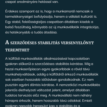
csapat eredményére hatással van.
Érdekes szempont az is, hogy a munkamorál nemcsak a
termelékenységet befolyásolja, hanem a vállalati kultúrát is.
Egy stabil, felelősségteljes csapatban általában kisebb a
belső feszültség, könnyebb az új munkavállalók integrációja,
és hatékonyabb a tudás átadása.
A szerződéses stabilitás versenyelőnyt
teremthet
A külföldi munkavállalók alkalmazásával kapcsolatban
gyakran előkerül a szerződéses stabilitás kérdése. Míg a
hazai munkaerőpiacon egyre gyakoribbak a rövid távú
munkahelyváltások, addig a külföldről érkező munkavállalók
sok esetben hosszabb időtávban gondolkodnak. Ez nem
pusztán egyéni döntés kérdése. A nemzetközi munkavállalás
jelentős élethelyzeti változást jelent, amelyet általában
tudatos tervezés előz meg. A munkavállaló nem néhány
hónapra érkezik, hanem hosszabb távú célokkal. Emiatt
gyakran nagyobb hangsúlyt kap a stabilitás és a