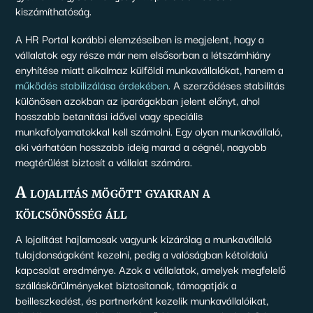
kiszámíthatóság.
A HR Portal korábbi elemzéseiben is megjelent, hogy a
vállalatok egy része már nem elsősorban a létszámhiány
enyhítése miatt alkalmaz külföldi munkavállalókat, hanem a
működés stabilizálása érdekében
. A szerződéses stabilitás
különösen azokban az iparágakban jelent előnyt, ahol
hosszabb betanítási idővel vagy speciális
munkafolyamatokkal kell számolni. Egy olyan munkavállaló,
aki várhatóan hosszabb ideig marad a cégnél, nagyobb
megtérülést biztosít a vállalat számára.
A lojalitás mögött gyakran a
kölcsönösség áll
A lojalitást hajlamosak vagyunk kizárólag a munkavállaló
tulajdonságaként kezelni, pedig a valóságban kétoldalú
kapcsolat eredménye. Azok a vállalatok, amelyek megfelelő
szálláskörülményeket biztosítanak, támogatják a
beilleszkedést, és partnerként kezelik munkavállalóikat,