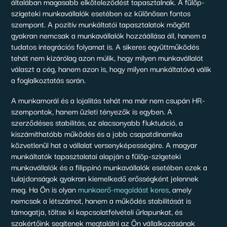
általában magasabb elköteleződést tapasztalnak. A fülöp-
szigeteki munkavállalók esetében ez különösen fontos
szempont. A pozitív munkáltatói tapasztalatok mögött
gyakran nemcsak a munkavállalók hozzáállása áll, hanem a
tudatos integrációs folyamat is. A sikeres együttműködés
tehát nem kizárólag azon múlik, hogy milyen munkavállalót
választ a cég, hanem azon is, hogy milyen munkáltatóvá válik
a foglalkoztatás során.
A munkamorál és a lojalitás tehát ma már nem csupán HR-
szempontok, hanem üzleti tényezők is egyben. A
szerződéses stabilitás, az alacsonyabb fluktuáció, a
kiszámíthatóbb működés és a jobb csapatdinamika
közvetlenül hat a vállalat versenyképességére. A magyar
munkáltatók tapasztalatai alapján a fülöp-szigeteki
munkavállalók és a filippínó munkavállalók esetében ezek a
tulajdonságok gyakran kiemelkedő erősségként jelennek
meg. Ha Ön is olyan
munkaerő-megoldást keres
, amely
nemcsak a létszámot, hanem a működés stabilitását is
támogatja, töltse ki kapcsolatfelvételi űrlapunkat, és
szakértőink segítenek megtalálni az Ön vállalkozásának