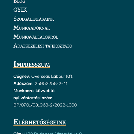
Blog
GYIK
Szolgáltatásaink
Munkaadóknak
Munkavállalókról
Adatkezelési tájékoztató
Impresszum
Cégnév:
Overseas Labour Kft.
Adószám:
25952258-2-41
Munkaerő-közvetítő
nyilvántartási szám:
BP/0701/031963-2/2022-1300
Elérhetőségeink
Cím:
1132 Budapest, Visegrádi u. 9.