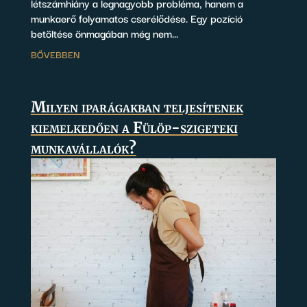
létszámhiány a legnagyobb probléma, hanem a
munkaerő folyamatos cserélődése. Egy pozíció
betöltése önmagában még nem...
BŐVEBBEN
Milyen iparágakban teljesítenek
kiemelkedően a Fülöp-szigeteki
munkavállalók?